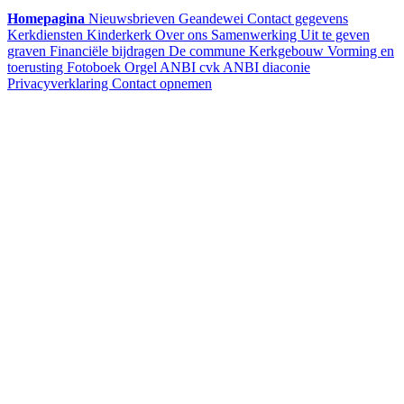
Homepagina
Nieuwsbrieven
Geandewei
Contact gegevens
Kerkdiensten
Kinderkerk
Over ons
Samenwerking
Uit te geven
graven
Financiële bijdragen
De commune
Kerkgebouw
Vorming en
toerusting
Fotoboek
Orgel
ANBI cvk
ANBI diaconie
Privacyverklaring
Contact opnemen