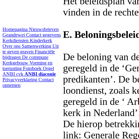
Het beleidsplan van
vinden in de recht
Homepagina
Nieuwsbrieven
E. Beloningsbelei
Geandewei
Contact gegevens
Kerkdiensten
Kinderkerk
Over ons
Samenwerking
Uit
te geven graven
Financiële
De beloning van de
bijdragen
De commune
Kerkgebouw
Vorming en
geregeld in de ‘Gen
toerusting
Fotoboek
Orgel
ANBI cvk
ANBI diaconie
predikanten’. De b
Privacyverklaring
Contact
opnemen
loondienst, zoals k
geregeld in de ‘ A
kerk in Nederland’
De hierop betrekki
link: Generale Reg