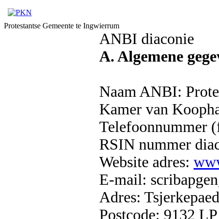
Protestantse Gemeente te Ingwierrum
ANBI diaconie
A. Algemene gege
Naam ANBI: Protes
Kamer van Koopha
Telefoonnummer (f
RSIN nummer diac
Website adres:
www
E-mail: scribapg
Adres: Tsjerkepaed
Postcode: 9132 LP