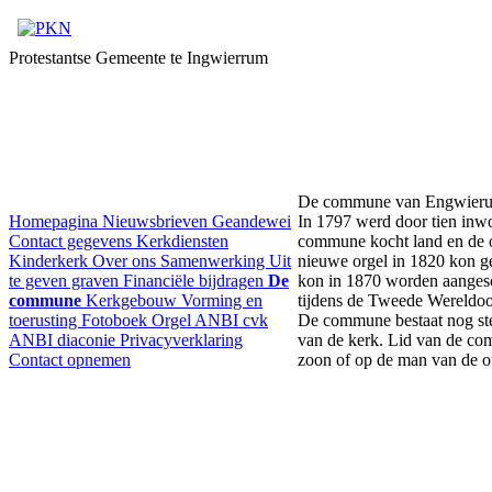
Protestantse Gemeente te Ingwierrum
De commune van Engwier
Homepagina
Nieuwsbrieven
Geandewei
In 1797 werd door tien inw
Contact gegevens
Kerkdiensten
commune kocht land en de o
Kinderkerk
Over ons
Samenwerking
Uit
nieuwe orgel in 1820 kon g
te geven graven
Financiële bijdragen
De
kon in 1870 worden aanges
commune
Kerkgebouw
Vorming en
tijdens de Tweede Wereldoor
toerusting
Fotoboek
Orgel
ANBI cvk
De commune bestaat nog ste
ANBI diaconie
Privacyverklaring
van de kerk. Lid van de co
Contact opnemen
zoon of op de man van de o