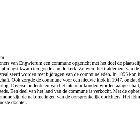
um
oners van Engwierum een commune opgericht met het doel de plaatselijk
pbrengst kwam ten goede aan de kerk. Zo werd het traktement van de p
erealiseerd worden met bijdragen van de communeleden. In 1855 kon h
chaft. Ook zorgde de commune voor een nieuwe klok in 1947, omdat d
log. Diverse onderdelen van het interieur konden worden aangeschaft,
eds. Een deel van het land van de commune is verkocht. Met de opbre
mmune zijn de nakomelingen van de oorspronkelijk oprichters. Het lidm
udste dochter.