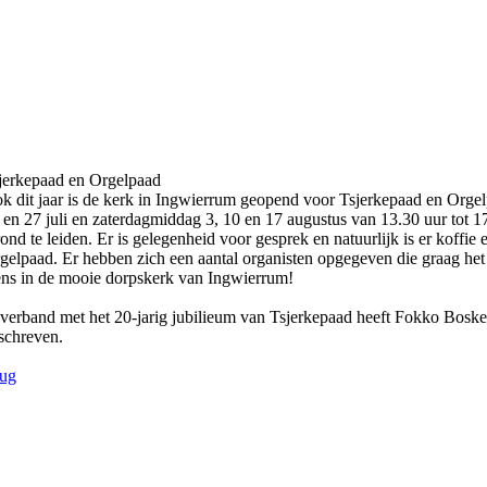
jerkepaad en Orgelpaad
k dit jaar is de kerk in Ingwierrum geopend voor Tsjerkepaad en Orge
 en 27 juli en zaterdagmiddag 3, 10 en 17 augustus van 13.30 uur tot 17
rond te leiden. Er is gelegenheid voor gesprek en natuurlijk is er koffie
gelpaad. Er hebben zich een aantal organisten opgegeven die graag het
ens in de mooie dorpskerk van Ingwierrum!
 verband met het 20-jarig jubilieum van Tsjerkepaad heeft Fokko Bosk
schreven.
rug