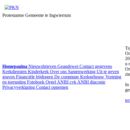
Protestantse Gemeente te Ingwierrum
Ts
Oo
20
u 
Homepagina
Nieuwsbrieven
Geandewei
Contact gegevens
Or
Kerkdiensten
Kinderkerk
Over ons
Samenwerking
Uit te geven
zi
graven
Financiële bijdragen
De commune
Kerkgebouw
Vorming
en toerusting
Fotoboek
Orgel
ANBI cvk
ANBI diaconie
In
Privacyverklaring
Contact opnemen
ge
te