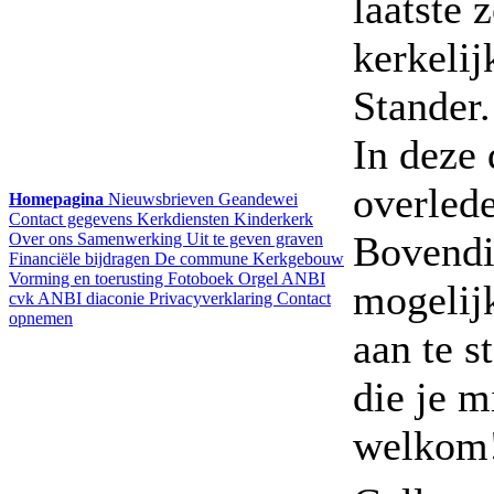
laatste 
kerkelij
Stander.
In deze
overled
Homepagina
Nieuwsbrieven
Geandewei
Contact gegevens
Kerkdiensten
Kinderkerk
Bovendie
Over ons
Samenwerking
Uit te geven graven
Financiële bijdragen
De commune
Kerkgebouw
Vorming en toerusting
Fotoboek
Orgel
ANBI
mogelij
cvk
ANBI diaconie
Privacyverklaring
Contact
opnemen
aan te s
die je m
welkom