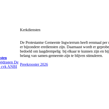
Kerkdiensten
De Protestantse Gemeente Ingwierrum heeft eenmaal per 
er bijzondere erediensten zijn. Daarnaast wordt er geprobe
bedoeld om laagdrempelig bij elkaar te kunnen zijn en bij
belang van samen-gemeente-zijn te blijven stimuleren.
sten
bijdragen
De
Preekrooster 2026
 cvk
ANBI