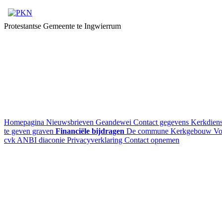
Protestantse Gemeente te Ingwierrum
Homepagina
Nieuwsbrieven
Geandewei
Contact gegevens
Kerkdien
te geven graven
Financiële bijdragen
De commune
Kerkgebouw
Vo
cvk
ANBI diaconie
Privacyverklaring
Contact opnemen