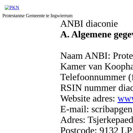
Protestantse Gemeente te Ingwierrum
ANBI diaconie
A. Algemene gege
Naam ANBI: Protes
Kamer van Koopha
Telefoonnummer (f
RSIN nummer diac
Website adres:
www
E-mail: scribapg
Adres: Tsjerkepaed
Postcode: 9132 LP