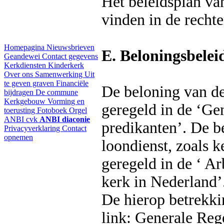
Het beleidsplan van
vinden in de recht
Homepagina
Nieuwsbrieven
E. Beloningsbelei
Geandewei
Contact gegevens
Kerkdiensten
Kinderkerk
Over ons
Samenwerking
Uit
te geven graven
Financiële
De beloning van de
bijdragen
De commune
Kerkgebouw
Vorming en
geregeld in de ‘Gen
toerusting
Fotoboek
Orgel
ANBI cvk
ANBI diaconie
predikanten’. De b
Privacyverklaring
Contact
opnemen
loondienst, zoals k
geregeld in de ‘ A
kerk in Nederland’
De hierop betrekki
link: Generale Reg