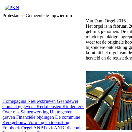
Protestantse Gemeente te Ingwierrum
Van Dam Orgel 2015
Het orgel is in februari 
gebruik genomen. De uitv
minder gelukkige ingrepe
weer tot de originele ho
bijzondere ontdekking ge
komt uit het orgel van d
hersteld en de registerkn
Homepagina
Nieuwsbrieven
Geandewei
Contact gegevens
Kerkdiensten
Kinderkerk
Over ons
Samenwerking
Uit te geven
graven
Financiële bijdragen
De commune
Kerkgebouw
Vorming en toerusting
Fotoboek
Orgel
ANBI cvk
ANBI diaconie