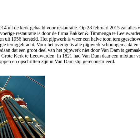
2014 uit de kerk gehaald voor restauratie. Op 28 februari 2015 zat alles 
oerige restauratie is door de firma Bakker & Timmenga te Leeuwarden u
n uit 1956 hersteld. Het pijpwerk is weer een halve toon teruggeschov
ogte teruggebracht. Voor het overige is alle pijpwerk schoongemaakt en 
daan dat een groot deel van het pijpwerk niet door Van Dam is gemaakt
e Grote Kerk te Leeuwarden. In 1821 had Van Dam daar een mixtuur verv
oppen en opschriften zijn in Van Dam stijl gereconstrueerd.