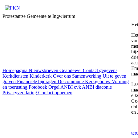
Protestantse Gemeente te Ingwierrum
Het
Het
vor
mer
bij
dri
aca
Emp
Homepagina
Nieuwsbrieven
Geandewei
Contact gegevens
maa
Kerkdiensten
Kinderkerk
Over ons
Samenwerking
Uit te geven
graven
Financiële bijdragen
De commune
Kerkgebouw
Vorming
Laa
en toerusting
Fotoboek
Orgel
ANBI cvk
ANBI diaconie
maa
Privacyverklaring
Contact opnemen
elk
God
dat
en 
ter