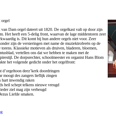
 orgel
 van Dam orgel dateert uit 1820. De orgelkast valt op door zijn
m. Het heeft een 5-delig front, waarvan de lage middentoren zeer
kwaardig is. Dit komt bij hun andere orgels niet voor. Zeer
zonder zijn de versieringen met name de muziektrofeeën op de
e torens. Klassieke motieven als druiven, bladeren, bloemen,
ntusblad, vertellen ons dat we hebben te maken met de
irestijl. De dorpsrechter, schoolmeester en organist Hans Blom
kte het volgende gedicht onder het orgelfront:
t d’orgeltoon deez’kerk doordringen
r moogt des zangers lieflijk zingen
s hart inwendig raken
s heil schept telkens nieuwe vreugd
 ieder ziel mag zijn verheugd
Jezus Liefde smaken.
ug