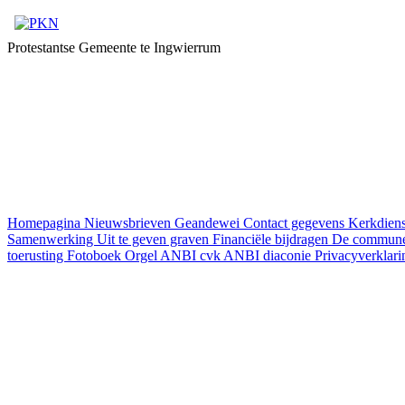
Protestantse Gemeente te Ingwierrum
Homepagina
Nieuwsbrieven
Geandewei
Contact gegevens
Kerkdien
Samenwerking
Uit te geven graven
Financiële bijdragen
De commun
toerusting
Fotoboek
Orgel
ANBI cvk
ANBI diaconie
Privacyverklar