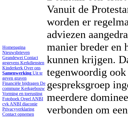
Vanuit de Protest
worden er regelma
adviezen aangedra
manier breder en 
Homepagina
Nieuwsbrieven
kunnen krijgen. Da
Geandewei
Contact
gegevens
Kerkdiensten
Kinderkerk
Over ons
tegenwoordig ook 
Samenwerking
Uit te
geven graven
gespreksgroep ing
Financiële bijdragen
De
commune
Kerkgebouw
Vorming en toerusting
meerdere dominee
Fotoboek
Orgel
ANBI
cvk
ANBI diaconie
verbonden om een 
Privacyverklaring
Contact opnemen